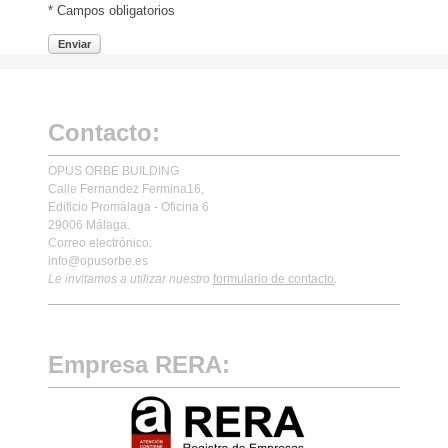
* Campos obligatorios
Enviar
Contacto:
OPUS ORBE BUILDING
Calle Fernandez Fermina16,
Edificio Promálaga - Oficina 6
29006 Málaga.
Correo electrónico:
info@opusorbe.es
Le invitamos a utilizar nuestro
formulario de contacto
.
Empresa RERA: