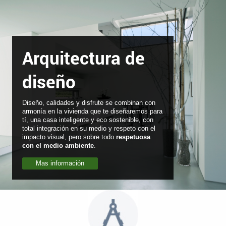
Arquitectura de
diseño
Diseño, calidades y disfrute se combinan con
armonía en la vivienda que te diseñaremos para
tí, una casa inteligente y eco sostenible, con
total integración en su medio y respeto con el
impacto visual, pero sobre todo
respetuosa
con el medio ambiente
.
Mas información